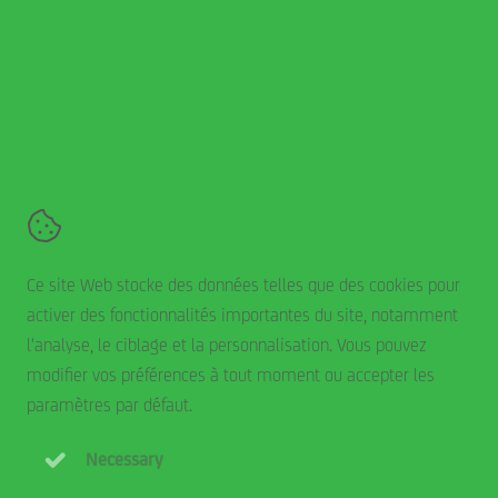
Suivez-nous en ligne
Smits Rolluiken en Zonwering
De Hork 15,
5431 NS
Cuijk
+31 485 744 200
Contact
Ce site Web stocke des données telles que des cookies pour
Conditions générales
activer des fonctionnalités importantes du site, notamment
Clause de non-responsabilité
l'analyse, le ciblage et la personnalisation. Vous pouvez
Déclaration de cookie
modifier vos préférences à tout moment ou accepter les
Politique de confidentialité
paramètres par défaut.
Necessary