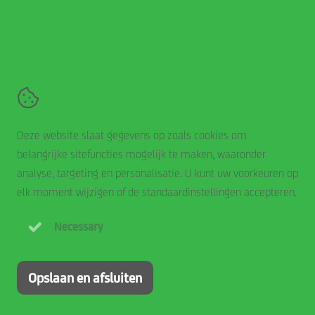
Smits Rolluiken en Zonwering
De Hork 15,
5431 NS
Cuijk
+31 485 744 200
Contact
Algemene voorwaarden
Deze website slaat gegevens op zoals cookies om
Disclaimer
belangrijke sitefuncties mogelijk te maken, waaronder
Cookie statement
analyse, targeting en personalisatie. U kunt uw voorkeuren op
Privacy statement
elk moment wijzigen of de standaardinstellingen accepteren.
Necessary
Opslaan en afsluiten
A StellaGroup company
© 2026 Smits Rolluiken en Zonwering
Website door Not on Paper