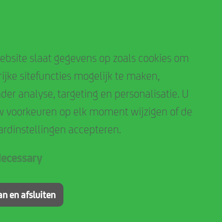
+31 485 744 200
ebsite slaat gegevens op zoals cookies om
Contact
ijke sitefuncties mogelijk te maken,
Algemene voorwaarden
er analyse, targeting en personalisatie. U
Disclaimer
w voorkeuren op elk moment wijzigen of de
Cookie statement
ardinstellingen accepteren.
Privacy statement
ecessary
n en afsluiten
r